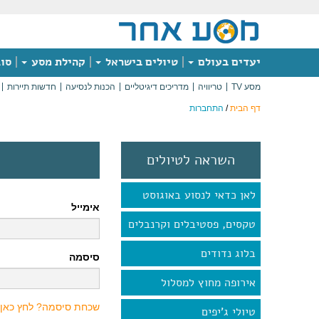
יעדים בעולם
טיולים בישראל
קהילת מסע
סוג
מסע TV
טריוויה
מדריכים דיגיטליים
הכנות לנסיעה
חדשות תיירות
דף הבית
/
התחברות
השראה לטיולים
לאן כדאי לנסוע באוגוסט
אימייל
טקסים, פסטיבלים וקרנבלים
בלוג נדודים
סיסמה
אירופה מחוץ למסלול
שכחת סיסמה? לחץ כאן
טיולי ג'יפים