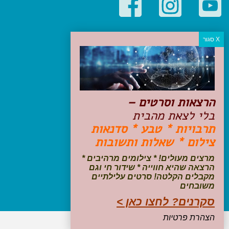
קטגוריות פופולריות
יעדים
טיולים בישראל
מלונות בוטיק בישראל
טיפים והמלצות
הרצאות וסרטים –
הכנות לנסיעה
בלי לצאת מהבית
טיולי ג'יפים
תרבויות * טבע * סדנאות
טיולים עם ילדים
צילום * שאלות ותשובות
שייט, הפלגות, קרוזים
דיגיטל
מרצים מעולים! * צילומים מרהיבים *
הרצאה שהיא חווייה * שידור חי וגם
עקבו אחרינו בפייסבוק
מקבלים הקלטה! סרטים עלילתיים
משובחים
סקרנים? לחצו כאן >
הצהרת פרטיות