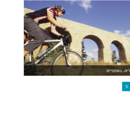
ים, באופניים
(
5
c
u
r
r
e
n
t