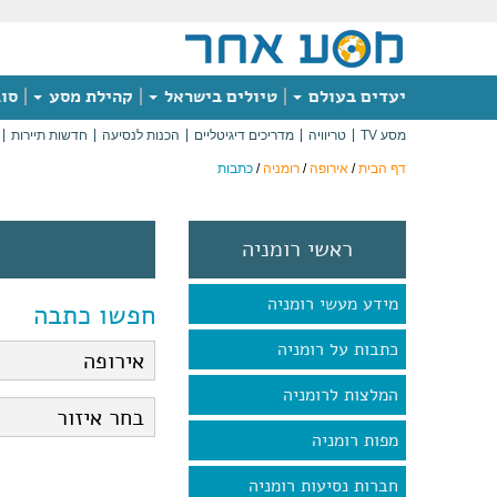
יעדים בעולם
טיולים בישראל
קהילת מסע
סוג
מסע TV
טריוויה
מדריכים דיגיטליים
הכנות לנסיעה
חדשות תיירות
דף הבית
/
אירופה
/
רומניה
/
כתבות
ראשי רומניה
מידע מעשי רומניה
חפשו כתבה
כתבות על רומניה
המלצות לרומניה
מפות רומניה
חברות נסיעות רומניה