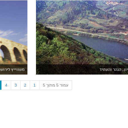
ון, הנהר והעתיד
משווייץ לירושל
עמוד 5 מתוך 5
1
2
3
4