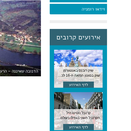
וידאו רומניה
אירועים קרובים
הדנובה שאיננה – הרעי
שוק רובנס באנטוורפן
שוק בסגנון המאה ה-16 לכבודו של הצייר המפורסם, בן העיר, נערך ב-15 באוגוסט באנטוורפן
לדף האירוע
קרנבל נוטינג היל
הקרנבל השני בגודלו בעולם, עם מוזיקה, תהלוכות ותחפושות. לונדון
לדף האירוע