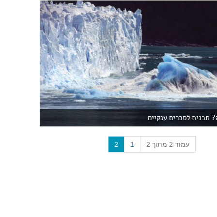
? תכנית לסכרים ענקיים
(
עמוד 2 מתוך 2
1
2
c
u
r
r
e
n
t