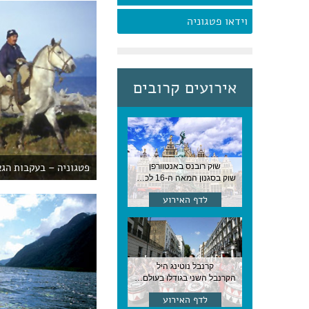
וידאו פטגוניה
אירועים קרובים
פטגוניה – בעקבות הגא
שוק רובנס באנטוורפן
שוק בסגנון המאה ה-16 לכבודו של הצייר המפורסם, בן העיר, נערך ב-15 באוגוסט באנטוורפן
לדף האירוע
קרנבל נוטינג היל
הקרנבל השני בגודלו בעולם, עם מוזיקה, תהלוכות ותחפושות. לונדון
לדף האירוע