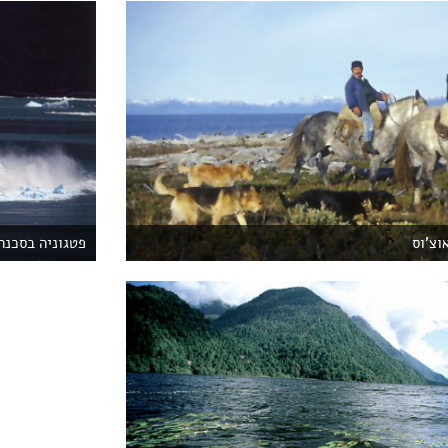
וצ'וס
פטגוניה בסכנה