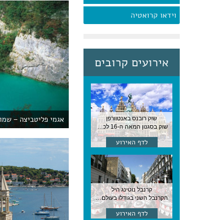
וידאו קרואטיה
אירועים קרובים
אגמי פליטביצה – שמור
שוק רובנס באנטוורפן
שוק בסגנון המאה ה-16 לכבודו של הצייר המפורסם, בן העיר, נערך ב-15 באוגוסט באנטוורפן
לדף האירוע
קרנבל נוטינג היל
הקרנבל השני בגודלו בעולם, עם מוזיקה, תהלוכות ותחפושות. לונדון
לדף האירוע