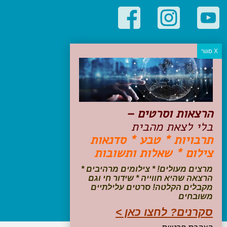
קטגוריות פופולריות
יעדים
טיולים בישראל
מלונות בוטיק בישראל
טיפים והמלצות
הרצאות וסרטים –
הכנות לנסיעה
בלי לצאת מהבית
טיולי ג'יפים
תרבויות * טבע * סדנאות
טיולים עם ילדים
צילום * שאלות ותשובות
שייט, הפלגות, קרוזים
דיגיטל
מרצים מעולים! * צילומים מרהיבים *
הרצאה שהיא חווייה * שידור חי וגם
עקבו אחרינו בפייסבוק
מקבלים הקלטה! סרטים עלילתיים
משובחים
סקרנים? לחצו כאן >