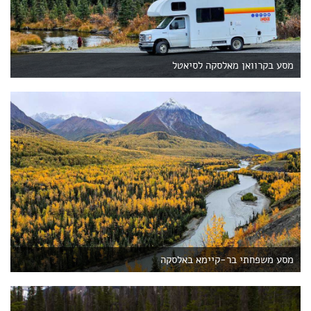
מסע בקרוואן מאלסקה לסיאטל
מסע משפחתי בר-קיימא באלסקה