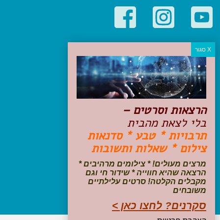
קטגוריות פופולריות
יעדים
טיולים בישראל
מלונות בוטיק בישראל
טיפים והמלצות
הרצאות וסרטים –
הכנות לנסיעה
בלי לצאת מהבית
טיולי ג'יפים
תרבויות * טבע * סדנאות
טיולים עם ילדים
צילום * שאלות ותשובות
שייט, הפלגות, קרוזים
דיגיטל
מרצים מעולים! * צילומים מרהיבים *
הרצאה שהיא חווייה * שידור חי וגם
עקבו אחרינו בפייסבוק
מקבלים הקלטה! סרטים עלילתיים
משובחים
סקרנים? לחצו כאן >