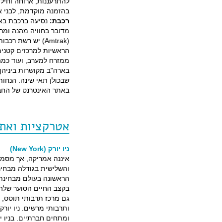
להתרעננות, ארוחה וחילו
בהזמנה מוקדמת, לבני א
רכבת:
נסיעה ברכבת באר
מדובר בחוויה מהנה ומר
(Amtrak) יש רשת
הראשיות למרכזים קטנים
ממזרח למערב, ועוד כמה
בארה"ב מקושרות ביניהן
שבכולן תאי שינה. הנחות
באתר האינטרנט של החב
אטרקציות ואת
ניו יורק (New York)
איננה אמריקה, אך מסמל
והשלישית בגודלה מבחינת
הראשונה בעולם מבחינת 
בקצב החיים הסוער שלה, ב
גם מרכז תרבותי תוסס, על
ותרבותי מרשים. ניו יורק
ומתחים חברתיים. בניו 