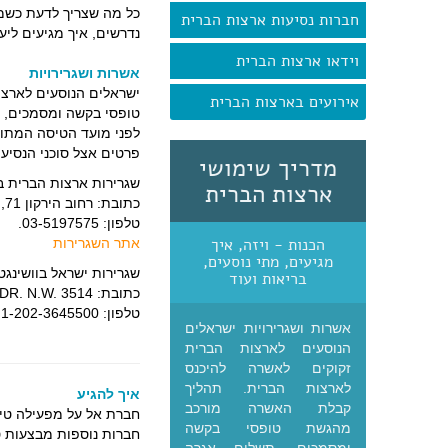
כל מה שצריך לדעת כשמתי
חברות נסיעות ארצות הברית
נדרשים, איך מגיעים ליע
וידאו ארצות הברית
אשרות ושגרירויות
ישראלים הנוסעים לארצ
אירועים בארצות הברית
טופסי בקשה ומסמכים, ת
לפני מועד הטיסה המתוכ
פרטים אצל סוכני הנסיע
מדריך שימושי
שגרירות ארצות הברית ב
ארצות הברית
כתובת: רחוב הירקון 71, תל אביב.
טלפון: 03-5197575.
הכנות - ויזה, איך
אתר השגרירות
מגיעים, מתי נוסעים,
שגרירות ישראל בוושינגטון
בריאות ועוד
כתובת: INTERNATIONAL DR. N.W. 3514
טלפון: 1-202-3645500.
אשרות ושגרירויות ישראלים
הנוסעים לארצות הברית
זקוקים לאשרה להיכנס
לארצות הברית. תהליך
איך להגיע
קבלת האשרה מורכב
חברת אל על מפעילה טיסו
מהגשת טופסי בקשה
חברות נוספות מבצעות טי