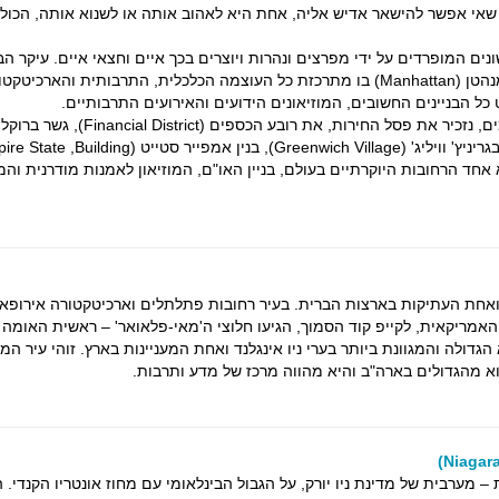
שאי אפשר להישאר אדיש אליה, אחת היא לאהוב אותה או לשנוא אותה, הכול
שונים המופרדים על ידי מפרצים ונהרות ויוצרים בכך איים וחצאי איים. עיקר הבי
יורק, מתרכז באי הקטן מנהטן (Manhattan) בו מתרכזת כל העוצמה הכלכלית, התרבותית והארכי
כל הבניינים החשובים, המוזיאונים הידועים והאירועים התרבותיים.
מבין האתרים המפורסמים, נזכיר את פסל החירות, את רובע הכספים (strict
ד הרחובות היוקרתיים בעולם, בניין האו"ם, המוזיאון לאמנות מודרנית והמו
אחת העתיקות בארצות הברית. בעיר רחובות פתלתלים וארכיטקטורה אירופאית
מריקאית, לקייפ קוד הסמוך, הגיעו חלוצי ה'מאי-פלאואר' – ראשית האומה
הגדולה והמגוונת ביותר בערי ניו אינגלנד ואחת המעניינות בארץ. זוהי עיר ה
א מהגדולים בארה"ב והיא מהווה מרכז של מדע ותרבות.
– מערבית של מדינת ניו יורק, על הגבול הבינלאומי עם מחוז אונטריו הקנדי.