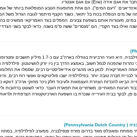
אירה (Erie) עם אגם אונטריו.
ינדיאנים: "רעם המים"), הם אחת מתופעות הטבע המופלאות ביותר של אמר
מה של מים הנופלת בכוח בל יתואר, כשנד הקצף מיתמר לגובה הגדול משל המ
במים, מעטרות אותם בשפעת צבעים. המפלים בצד האמריקאי ממשיכים ב
שנה ואילו בצד הקנדי, הם "מנסרים" ששה ס"מ בשנה. כדאי לבקר בשני הצדדי
י נהרות שהפכוה לנמל חשוב, באמצע הדרך בין ניו יורק לוושינגטון. פילדלפיה 
ומה האמריקאית. לכאן באו מהגרים אידיאליסטיים רבים, שסמלו את החלומו
לבניית חברה טובה יותר. בפילדלפיה ישבו פוליטיקאים ואנשי רוח רבים, והיה
ייה הביאו להכרזת הצהרת העצמאות ולעיבוד חלק ניכר מחוקי ארה"ב דווקא כא
כבוד חגיגות המאתיים, משחזרים את תפארת העבר. כדאי לשוטט ברחובות ולי
יאם פן, לבקר בבית העירייה שנכרת בו השפעת הארכיטקטורה הצרפתית ולראות
Pennsylvan)
תי מפותח ומאוכלס מאד בדרום מזרח פנסילבניה, ממערב לפילדלפיה, במחוז 