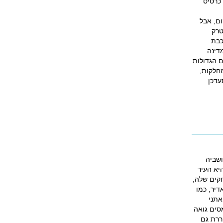
 כרטיס
ם, אבל
טרק
כבת
דינה
ם הגדולות
מחלקות,
עדכן
ושביה
יא העיר
חקים שלה,
דיר, כמו
אתני
מסים גואה
ררת גם