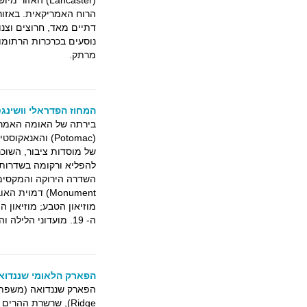
(Lancaster) ה
דתיים מאד, חרוצים וצנו
נוסעים בכרכרות הרתומו
מרתק.
המחוז הפדראלי וושינגטון ( gton D. C
בירתה של האומה האמריק
של מוסדות ציבור, השוכנ
להפליא ורקומה בשדרות 
מוזיאון הטבע; מוזיאון ה
ה- 19. מועדוני הלילה והמסעדות של ג'ורג'טאון הם אזור הבילוי של וושינגטון.
הפארק הלאומי שננדואה ( andoah N.P