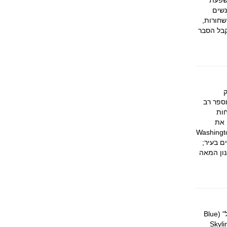
השפעת
האמיש (Amish). אלו הם אנשים
שחורות,
קבל הסבר
 ובה מספר רב
חות
 את
ימה של המול (The Mall), עמוד השדרה של העיר; מצבת הזיכרון לוושינגטון (Washington
אולי המבנה המרשים בעיר;
נון המאה
הפארק שננדואה (משפת האינדיאנים: "בת הכוכבים"), נמצא במרכז מדינת וירג'יניה, בלב "הרכס הכחול" (Blue
רחית ביותר של האפלצ'ים. הפארק נחצה, בקו גובה הרכס ממש, על ידי Skyline