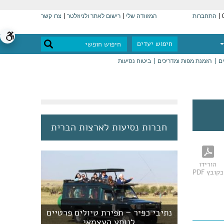
התחברות
המזוודה שלי
רישום לאתר ולניוזלטר
צרו קשר
חיפוש יעדים
ים
הזמנת מפות ומדריכים
ביטוח נסיעות
חברות נסיעות לארצות הברית
הורידו
כקובץ PDF
נתיבי כפיר – תפירת טיולים פרטיים
לנוסע העצמאי