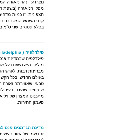
נוצרו ע"י נהר ניאגרה המחבר את אגם 
מפלי הניאגרה (בשפת הא
הצפונית. זו כמות מדהי
קרני השמש המשתברות 
בסלע ונסוגים שני ס"מ ב
פילדלפיה ( Philadelphia)
מיליון. היא נשענת על שנ
מבחינות רבות, לערש הא
בעולם החדש, בכל הקשור 
טבעי, שאווירתה ואורח ח
שיפוצים שנערכו בעיר ל
מתכנונו המצוין של ויל
פעמון החירות.
מדינת הגרמנים פנסילבניה ( ia Dutch Country
זהו שמו של אזור תעשיי