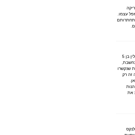
יקה
פל עצמו.
התחתרותם
ם.
פילדלפיה שבמדינת פנסילבניה, היא העיר הרביעית בגודלה בארה"ב עם כ-1.7 מיליון תושבים ומטרופולין בן 5
נחשבת,
ת שנקשרו
 זה רק
ן.
הנות
 את
לנקס