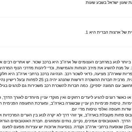
 שעון ישראל בשבע שעות
ת של ארצות הברית היא 1.
ביותר לנוע במרחבים העצומים של ארה"ב היא ברכב שכור. יש אתרים רבים א
 על מנת להשיג את מירב הנוחות והגמישות, וכדי ליהנות מדרכי הנוף המרהיב
ריות שארה"ב מציעה, כדאי לשכור רכב. הנהיגה ברכב ברחבי ארה"ב היא חלק 
נפרד מהחוויה האמריקאית. מרבית חברות ההשכרה דורשות שהנהג יהיה בן 25 לפח
ו כאשר רוצים להגיע ליעדים רחוקים ואין מוקדי עניין מיוחדים לאורך הדרך, כ
מיות. טיסות פנימיות הן עניין שבשגרה בארה"ב, ומערכת התעופה הפנימית ה
שדות תעופה ואלפי טיסות מדי יום.
וס פחות מקובלת בארה"ב, אך זוהי דרך לא יקרה לנוע בין הערים המרכזיות ו
 הדרך. האוטובוסים אמינים, נקיים, נוחים וממוזגים. חברת האוטובוסים הגדול
היא גרייהאונד (Greyhound) שנוסעת ברחבי ארה"ב וקנדה. בנסיעות ארוכות יש עצירות מפעם לפעם