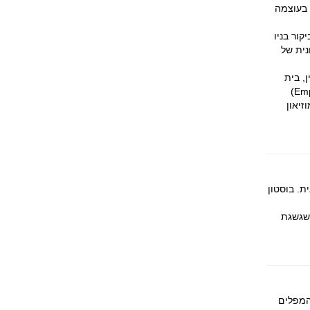
 בעוצמה
קור בניו
טקטונית של
Financial Di), גשר ברוקלין, בית
העירייה, מרכז הבוהמה בגריניץ' וויליג' (Greenwich Village), בנין אמפייר סטייט (Empire State ,Building)
זיאון
. בוסטון
משגשגת
 המפלים