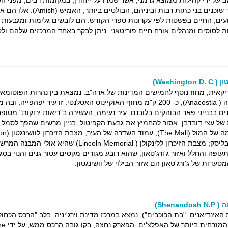
אזור מיושב על ידי קהילות ממוצא גרמני, אשר שמרו על ייחודן, במקומות רבים, מפני 
הרוח האמריקאית. באזור שוכנים בני כתות רבות וביניהם, הבולטים ביותר, 
עים, החיים בפשטות לפי עקרונות ספרי הקודש. הם לובשים גלימות ומגבעות 
ת לסוסים ומנהלים אורח חיים פוריטאני. ניתן לבקר באחד המרכזים שלהם ול
Washin)
אית, מחוז נוסף לחמישים המדינות של ארה"ב. נמצאת בין נהרות הפוטומאק
(Potomac) והאנאקוסטיה ( Anacostia), כ- 200 ק"מ מחוף האוקיינוס האטלנטי. זו עיר יפהפייה,
ים בבנייני פאר הבוהקים בלובנם. עיר נעימה, העשירה ב"ריאות ירוקות" מטופ
של עצי דובדבן. אסור להחמיץ את גבעת הקפיטול, בניין מרשים שהפך לסמל;
השדרה הירוקה והמקס
Monument) דמוית האובליסק; מצבת הזיכרון ללינקולן ( Lincoln Memorial) שהיא 
תעופה והחלל ואזור ג'ורג'טאון, שהוא רובע מגורים מקסים עטור גנים והנוי בסג
Shen)
Ridge), שרשרת ההרים המז