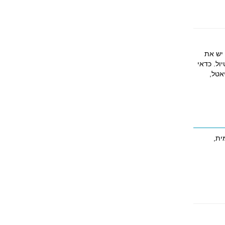
 יש את
ול. כדאי
אטל,
ית,