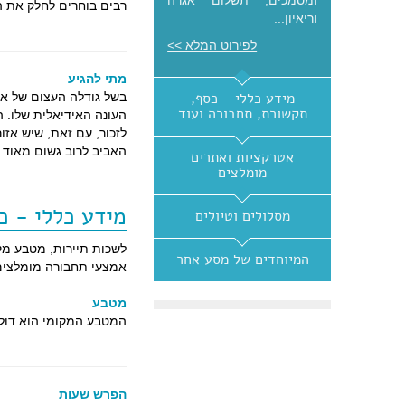
ומסמכים, תשלום אגרה
רבים בוחרים לחלק את ה
וריאיון...
לפירוט המלא >>
מתי להגיע
מידע כללי - כסף,
בשל גודלה העצום של ארה
תקשורת, תחבורה ועוד
העונה האידיאלית שלו. ה
לזכור, עם זאת, שיש אזור
האביב לרוב גשום מאוד.
אטרקציות ואתרים
מומלצים
מידע כללי - כ
מסלולים וטיולים
לשכות תיירות, מטבע מקו
המיוחדים של מסע אחר
אמצעי תחבורה מומלצים ו
מטבע
המטבע המקומי הוא דולר
הפרש שעות