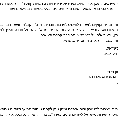
ישבים לתכנן את הטיול: מידע על שגרירויות ונציגויות קונסולוריות, אשרות ו
ד, מתי הכי כדאי לנסוע, האם צריך חיסונים, כללי בטיחות מומלצים ועוד
ות הברית זקוקים לאשרה להיכנס לארצות הברית. תהליך קבלת האשרה מורכ
שלום אגרה וריאיון בשגרירות ארצות הברית. מומלץ להתחיל את התהליך לפ
נן, ולא לשלם על כרטיסי טיסה לפני קבלת האשרה.
ות ובשגרירות ארצות הברית בישראל.
ישראל:
 די.סי:
ת ישירות לניו יורק ולוס אנג'לס ומהן ניתן לקחת טיסות המשך ליעדים נוספי
סות ישירות מישראל ליעדים שונים בארה"ב, בהן דלתא, קונטיננטל איירליינס וי