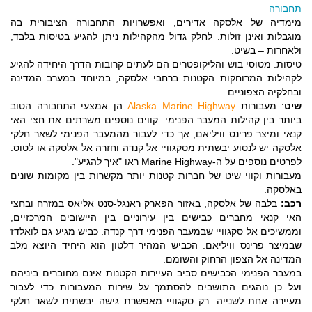
תחבורה
מימדיה של אלסקה אדירים, ואפשרויות התחבורה הציבורית בה
מוגבלות ואינן זולות. לחלק גדול מהקהילות ניתן להגיע בטיסות בלבד,
ולאחרות – בשיט.
טיסות: מטוסי בוש והליקופטרים הם לעתים קרובות הדרך היחידה להגיע
לקהילות המרוחקות הקטנות ברחבי אלסקה, במיוחד במערב המדינה
ובחלקיה הצפוניים.
שיט
: מעבורות
Alaska Marine Highway
הן אמצעי התחבורה הטוב
ביותר בין קהילות המעבר הפנימי. קווים נוספים משרתים את חצי האי
קנאי ומיצר פרינס וויליאם, אך כדי לעבור מהמעבר הפנימי לשאר חלקי
אלסקה יש לנסוע יבשתית מסקגוויי אל קנדה וחזרה אל אלסקה או לטוס.
לפרטים נוספים על ה-Marine Highway ראו "איך להגיע".
מעבורות וקווי שיט של חברות קטנות יותר מקשרות בין מקומות שונים
באלסקה.
רכב:
בלבה של אלסקה, באזור הפארק ראנגל-סנט אליאס במזרח ובחצי
האי קנאי מחברים כבישים בין עירוניים בין היישובים המרכזיים,
וממשיכים אל סקגוויי שבמעבר הפנימי דרך קנדה. כביש מגיע גם לואלדז
שבמיצר פרינס וויליאם. הכביש המהיר דלטון הוא היחיד היוצא מלב
המדינה אל הצפון הרחוק והשומם.
במעבר הפנימי הכבישים סביב העיירות הקטנות אינם מחוברים ביניהם
ועל כן נוהגים התושבים להסתמך על שירות המעבורות כדי לעבור
מעיירה אחת לשנייה. רק סקגוויי מאפשרת גישה יבשתית לשאר חלקי