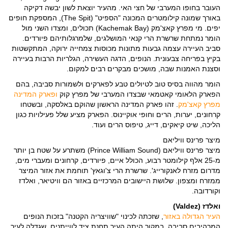
העובר בחופו המערבי של חצי האי. מהעיר יוצאת לשון יבשה דקיקה
באורך שמונה קילומטרים המכונה "הספיט" (The Spit), המספקת חופים
יפים. מי מפרץ קאצ'מק (Kachemak Bay) תכולים, ומצדו השני מול
הומר נמתחת שרשרת הרי קנאי המושלגים, שלמרגלותיהם פיורדים.
סביב העיירה עצמה גבעות מתונות מכוסות צמחייה ירוקה, המתקשטות
בקיץ בפריחה צבעונית. הנופים, הדגה העשירה, הגלריות הרבות בעיירה
וסצנת האמנות שבה, מושכים מבקרים רבים למקום.
הומר מהווה בסיס טוב לטיולים טבע לפארקים ולשמורות סביבה, בהם
הפארק הלאומי קאטמאי שבצדו המערבי של מפרץ קוק
ופארק המדינה
מפרץ קאצ'מק
. זהו פארק המדינה הראשון שהוקם באלסקה, ובשטחו
קרחונים, יערות, הרים וחופי אוקיינוס. הפארק מציע שלל פעילויות כגון
הליכה, שיט קיאקים, דייג, טיפוס הרים ועוד.
מיצר פרינס וויליאם
מיצר פרינס וויליאם (Prince William Sound) משתרע על שטח בן יותר
מ-25 אלף קילומטר רבוע, הכולל איים, פיורדים, קרחונים ומעברי מים,
מדרום מזרח לאנקורייג'. שרשרת הרי צ'וגאץ' תוחמת את אזור המיצר
ממזרח ומצפון. שלושת היישובים המרכזיים באזור הם וויטיאר, ואלדז
וקורדובה.
ואלדז (Valdez)
העיר הגדולה באזור
, שזכתה לכינוי "שוויצריה הקטנה" בזכות הנופים
המרהיבים סביבה. במקור היתה העיר תחנת ציד לווייתנים, שגדלה לעיר