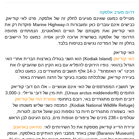
דרום מערב אלסקה
מטיילים כמעט שאינם מגיעים לחלק זה של אלסקה, פרט לאי קודיאק.
כבישים אינם עוברים כאן ומעבורות ה-Marine Highway פוקדות רק את
האי קודיאק ואת מקצתם של האיים האלאוטים, הנמתחים מחופה
הדרומי של אלסקה בשרשרת ארוכה לכיוון אסיה. כמעט כל היישובים
בחלק זה של המדינה נגישים בטיסות בלבד.
האי קודיאק
האי קודיאק
(Kodiak Island) הוא השני בגודלו בארצות הברית אחרי האי
הגדול בהוואי. נופיו הירוקים להפליא עם בוא הקיץ הם שהעניקו לו את
הכינוי "אי האזמרגד". כ-14 אלף תושבים מתגוררים בו, כמעט כולם
בעיירה קודיאק, שכלכלתה נסובה בעיקר על הדגה העשירה באזור.
אך תושביו המפורסמים של האי אינם אנושיים – אלו הם דובי קודיאק
החומים (Ursus arctus middendorffi), תת-מין של דובי גריזלי. כ-3,000
דובים חומים מתגוררים באי, רובם בתחומי
שמורת החי של קודיאק
(Kodiak National Wildlife Refuge), המכסה כשני שליש משטחו של
האי. בשמורה מתגוררים חיות בר נוספות כגון שועל אדום, לוטרות,
עטלפים ו-238 מינים של ציפורים ועופות מים, בהם העיטם לבן הראש.
עיירת הדייג קודיאק מספקת את כל השירותים לאי.
מוזיאון באראנוב
(Baranov Museum) שוכן באחד ממבני העץ הוותיקים באלסקה, ועוסק