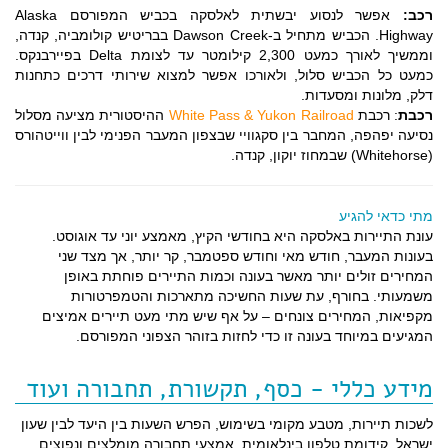
רכב:
אפשר לנסוע יבשתית לאלסקה בכביש המפורסם Alaska
Highway. הכביש מתחיל ב-Dawson Creek בבריטיש קולומביה, קנדה,
וממשיך לאורך כמעט 2,300 קילומטר עד לצומת Delta בפיירבנקס.
כמעט כל הכביש סלול, ולאורכו אפשר למצוא שירותי דרכים כתחנות
דלק, מלונות ומסעדות.
רכבת
: רכבת
White Pass & Yukon Railroad
ההיסטורית מציעה מסלול
נסיעה יפהפה, המחבר בין סקגוויי שבצפון המעבר הפנימי לבין ווייטהורס
(Whitehorse) שבמחוז יוקון, קנדה.
מתי כדאי להגיע
עונת התיירות באלסקה היא בחודשי הקיץ, מאמצע יוני עד אוגוסט.
בעונות המעבר, חודש מאי וחודש ספטמבר, קר יותר, אך מצד שני
המחירים זולים יותר מאשר בעונה וכמות התיירים פוחתת באופן
משמעותי. בחורף, עת שעות החשיכה מתארכות והטמפרטורות
מקפיאות, המחירים צונחים – על אף שיש מתי מעט תיירים אמיצים
המגיעים במיוחד בעונה זו כדי לחזות בזוהר הצפוני המפורסם.
מידע כללי - כסף, תקשורת, תחבורה ועוד
לשכות תיירות, מטבע מקומי בשימוש, הפרש השעות בין היעד לבין שעון
ישראל, קידומת טלפון בינלאומית, אמצעי תחבורה מומלצים ונפוצים,