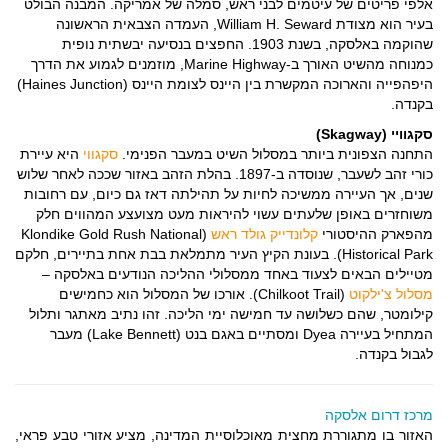
אלפי פריטים של עיטמים לבני ראש, סמלה של אמריקה. המבנה הבולט
בעיר הוא מצודת William H. Seward, העמדה הצבאית הראשונה
שהוקמה באלסקה, בשנת 1903. החפצים בנסיעה יבשתית נופית
כמנוחה מהשיט האורך ב-Marine Highway, מוזמנים לגמוע את הדרך
היפהפייה והארוכה המקשרת בין היינס לצומת היינס (Haines Junction)
בקנדה.
סקגוויי (Skagway)
התחנה הצפונית ביותר במסלול השיט במעבר הפנימי.
סקגווי
היא עיירת
כורי זהב לשעבר, שנוסדה ב-1897. בהלת הזהב באזור שככה לאחר שלוש
שנים, אך העיירה ממשיכה לחיות על תהילתה דאז גם כיום, עם רחובות
משוחזרים באופן שלעתים עשוי להיראות מעט מצועצע המהווים חלק
מהפארק ההיסטורי
קלונדייק גולד ראש
(Klondike Gold Rush National
Historical Park). בעונת הקיץ העיר מתמלאת בבת אחת בתיירים, חלקם
מטיילים הבאים לצעוד באחד ממסלולי ההליכה הנודעים באלסקה –
מסלול צ'ילקוט
(Chilkoot Trail). אורכו של המסלול הוא כחמישים
קילומטר, שהם כשלושה עד חמישה ימי הליכה. זהו נתיב מאתגר ותלול
המתחיל בעיירה Dyea ומסתיים באגם בנט (Lake Bennett) מעבר
לגבול בקנדה.
מרכז דרום אלסקה
האזור בו מתגוררת מחצית מאוכלוסיית המדינה, מציע אזורי טבע פראי,