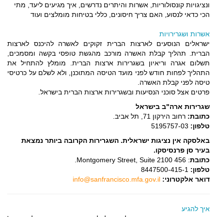
ונציגויות קונסולוריות, אשרות והיתרים נדרשים, איך מגיעים ליעד, מתי
הכי כדאי לנסוע, האם צריך חיסונים, כללי בטיחות מומלצים ועוד
אשרות ושגרירויות
ישראלים הנוסעים לארצות הברית זקוקים לאשרה להיכנס לארצות
הברית. תהליך קבלת האשרה מורכב מהגשת טופסי בקשה ומסמכים,
תשלום אגרה וריאיון בשגרירות ארצות הברית. מומלץ להתחיל את
התהליך לפחות חודש לפני מועד הטיסה המתוכנן, ולא לשלם על כרטיסי
טיסה לפני קבלת האשרה.
פרטים אצל סוכני הנסיעות ובשגרירות ארצות הברית בישראל.
שגרירות ארה"ב בישראל
כתובת:
רחוב הירקון 71, תל אביב.
טלפון:
5195757-03
באלסקה אין נציגות ישראלית. השגרירות הקרובה ביותר נמצאת
בעיר סן פרנסיסקו.
כתובת
: 456 Montgomery Street, Suite 2100.
טלפון:
8447500-415-1
דואר אלקטרוני:
info@sanfrancisco.mfa.gov.il
איך להגיע