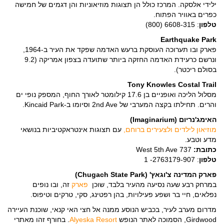
ילידי אלסקה. המרכז כולל הן תצוגות מוזיאוניות והן דגמים של חמישה
כפרים באוויר הפתוח.
טלפון
: 6608-315 (800)
Earthquake Park
פארק ובו תערוכה העוסקת ברעש האדמה שפקד את העיר ב-1964,
ונרשם כרעידת האדמה החזקה ביותר שתועדה בצפון אמריקה (9.2
בסולם ריכטר).
Tony Knowles Costal Trail
מסלול הליכה ואופניים בן 17.6 קילומטר לאורך החוף, המספק נופי ים
והרים. תחילתו בקצה המערבי של 2nd Ave וסיומו ב-Kincaid Park.
האימג'נריום (Imaginarium)
מוזיאון לילדים ולצעירים ברוחם,
עם תצוגות אינטראקטיביות בנושאי
מדע וטבע.
כתובת:
737 West 5th Ave
טלפון
: 2763179-907- 1
פארק המדינה צ'וגאץ' (Chugach State Park)
במרחק רבע שעה נסיעה מהעיר בלבד, שוכן
פארק
זה, ובו נופים
נפלאים, חיי בר ושפע פעילויות, בהן רפטינג, סקי, טרקים וטיפוס.
מדרום מערב לעיר, בכביש הנוסע ממנה אל חצי האי קנאי, שוכנת העיירה
Girdwood, הסמוכה לאתר הנופש
Alyeska Resort
. בחורף זהו מאתרי