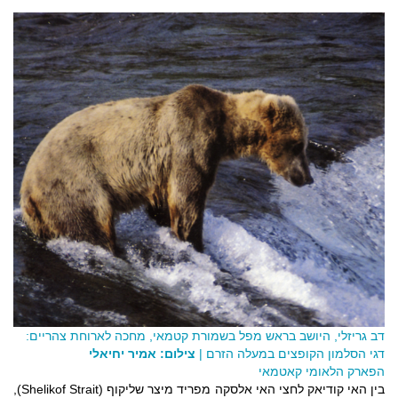
דב גריזלי, היושב בראש מפל בשמורת קטמאי, מחכה לארוחת צהריים:
דגי הסלמון הקופצים במעלה הזרם |
צילום: אמיר יחיאלי
הפארק הלאומי קאטמאי
בין האי קודיאק לחצי האי אלסקה מפריד מיצר שליקוף (Shelikof Strait),