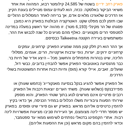
פארק רחב ידיים
בשטח של 24,585 קילומטר רבוע, המהווה את אחד
משיאי הביקור באלסקה. ככזה, הוא לעתים עמוס מטיילים בעונת הקיץ,
אז הדרכים שלאורכו מלאים אדם, אך בריחה לאחד המסלולים הרגליים
שבו תזמן לכם מפלט שקט. האטרקציה הבולטת בפארק היא כמובן
פסגתו של הר מקינלי (6,193 מטר). זו מהווה יעד ראשון במעלה במדינה
למטפסי הרים מקצועיים. כאלף מהם מגיעים כל שנה לכבוש את ההר,
ומשתמשים בעיירה הקטנה Talkeetna כבסיסם.
אך ההר הוא רק חלק קטן ממה שמציע הפארק: קרחונים, עמקים
קרחוניים ירוקים, יערות, נופי ערבות ארקטיות, הרים, אגמים, מסלולי
הליכה, שיט בנהרות מתפתלים והחשוב מכל – היצע אדיר של חיות בר.
כבר מהנסיעה באוטובוסי הפארק אפשר להבחין בדובים, כבשי דול,
שועלים, זאבים, איילי קורא (מוס) וחיות רבות אחרות המשוטטות בשולי
הדרכים.
אל הפארק אפשר להגיע בנקל בנסיעה מאנקורייג' (כחמש שעות) או
מפיירבנקס (כשלוש שעות). משתי הערים יוצאות רכבות אל הפארק.
רכבים פרטיים אינם מורשים לנוע בתוך שטחי הפארק, והוא מספק
שירותי הסעות ציבוריות משלו הכלולים במחיר הכניסה, אך כדאי בקיץ
להזמין כרטיסים אליהם מראש. בפארק יש גם סיורי שיט וסוסים. בפארק
יש מספר חדרי לינה מצומצם, אך העיירות סביבו מציעות אפשרויות לינה
רבות. אתרי הקמפינג בדנאלי נפתחים לשימוש ממאי עד ספטמבר,
וכדאי להזמין בהם מקום מראש (וכן את ההסעות אליהם).