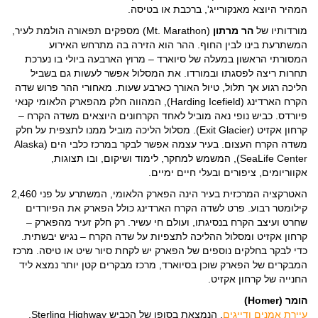
המהיר היוצא מאנקורייג', ברכבת או בטיסה.
מורדותיו של
הר מרתון
(Mt. Marathon) מספקים תפאורה הולמת לעיר,
המשתרעת בינו לבין החוף. ההר הוא הזירה בה מתרחש האירוע
המסורתי הראשון במעלה של סיוארד – מרוץ הארבעה ביולי בו נערכת
תחרות ריצה לפסגתו ובמורדו. את המסלול אפשר לעשות גם בשביל
הליכה רגוע אך תלול, טיול האורך כארבע שעות. מאחורי ההר פרוש שדה
הקרח הארדינג (Harding Icefield), המהווה חלק מהפארק הלאומי קנאי
פיורדס. כביש נופי נאה מוביל לאחד הקרחונים היוצאים משדה הקרח –
קרחון אקזיט (Exit Glacier). מסלול הליכה מוביל ממנו לתצפית על חלק
משדה הקרח העצום. בעיר עצמה אפשר לבקר במרכז כלבי הים (Alaska
SeaLife Center), המשמש למחקר, לימוד ושיקום, ובו תצוגות,
אקווריומים, ציפורים ובעלי חיים ימיים.
האטרקציה המרכזית בעיר הינה הפארק הלאומי, המשתרע על פני 2,460
קילומטר רבוע. פרט לשדה הקרח הארדינג כולל הפארק את הפיורדים
שחרט ועיצב הקרח בנסיגתו, ועולם חי עשיר. רק חלק זעיר מהפארק –
קרחון אקזיט ומסלול ההליכה לתצפיות על שדה הקרח – נגיש יבשתית.
כדי לבקר בחלקים נוספים של הפארק יש לקחת סיור שיט או טיסה. מרכז
המבקרים של הפארק שוכן בסיוארד, מרכז מבקרים קטן יותר נמצא ליד
החנייה של קרחון אקזיט.
הומר (Homer)
עיירת אמנים ודייגים
, הנמצאת בסופו של הכביש Sterling Highway,