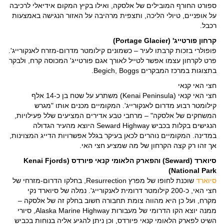
ספורט החורף המובילים של אלסקה, ואילו בקיץ המקום אידיאלי לרכיבה
על אופניים, טיולי הליכה, ותצפית מרהיבה על האזור הנגישה באמצעות
רכבל.
קרחון פורטייג' (Portage Glacier)
פופולרי בזכות קרבתו לעיר – כשמונים קילומטר מדרום-מזרח לאנקורייג'.
פרט לקרחון עצמו אפשר לטייל לאורך אגם פורטייג' המכוסה קרח, ולבקר
בתצוגות במרכז המבקרים Begich, Boggs.
חצי האי קנאי
חצי האי קנאי (Kenai Peninsula) משתרע על שטח בן כ-14 אלף
קילומטר רבוע מדרום לאנקורייג'. המקומיים מכנים אותו "מגרש
המשחקים של אלסקה" – מרחבי טבע אדירים המציעים שלל פעילויות,
הנגישים בקלות בכביש Seward Highway היוצא מהעיר הגדולה
במדינה. המקומיים נוהרים לכאן בעיקר בגלל אפשרויות הדייג המצוינות,
אך זהו רק קצה הקרחון של מה שמציע חצי האי.
סיוארד (Seward) והפארק הלאומי קנאי פיורדס (Kenai Fjords
National Park)
סיוארד
שוכנת לחופו של מפרץ Resurrection, בחלקו הדרום-מזרחי של
חצי האי, כ-200 קילומטר דרומית לאנקורייג'. נמלה של סיוארד נקי
מקרח, ועל כן היא מהווה צומת תחבורה חשוב בחלק זה של אלסקה –
ממנה יוצא הקו הדרומי של מעבורות Alaska Marine Highway, סיורי
השיט לפארק הלאומי קנאי פיורדס, וכן ניתן להגיע אליה בנוחות בכביש