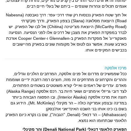
יפהפה זה ארוגים רכסי ההרים בין קניונים מוריקים, נהרות קרח עצומים,
אגמים תכולים ונהרות שוצפים – ביתם של בעלי חיים רבים.
אל תוך שטח הפארק נכנסות רק שתי דרכי עפר: דרך נאבסנה (Nabesna
Road) היוצאת מסלאנה (Slana) בצפון הפארק, ודרך מק'קרתי
(McCarthy Road) היוצאת מצ'יטינה (Chitina) אל לבו של הפארק. יש
לברר במפקדת הפארק את מצבן של דרכים אלו לפני הנסיעה. הנסיעה
מאנקורייג' אל מפקדות הפארק ב-Glennallen ו-Cooper Center אורכת
כארבע שעות. אפשר גם לטוס אל מקומות שונים בפארק מהיישובים
בכבישים המקיפים אותו.
מרכז אלסקה
ככל שממשיכים מדרום אל פנים אלסקה, המרחבים הולכים וגדלים,
וההרים והקרחונים מתרחקים זה מזה, חוצים רמה רחבת ידיים ושוממת
מאדם. עדרים של ראמים ואיילי קורא משוטטים בשטחים הפתוחים,
לצד דובי גריזלי אימתניים ושאר חיות בר. רכס אלסקה (Alaska Range)
חוצה את מרכז אלסקה (Interior Alaska), ובו הפסגה הגבוהה ביותר
במדינה ובצפון אמריקה כולה – הר מקינלי (Mt. McKinley), הידוע גם
בשם בו כינו אותו בני השבט האינדיאני את'בסקן
(Athabascan) – הר דנאלי (Denali, "הגבוה"), שם בו נקרא כיום הפארק
הלאומי שבתחומו הוא נמצא.
הפארק הלאומי דנאלי (Denali National Park) והר מקינלי