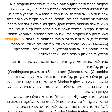
בעקבות בהלת הזהב בסוף המאה ה-19. כיום כלכלתה העיקרית היא
הנפט המגיע לעיר בצינור טראנס אלסקה מפרודו ביי (Prudhoe Bay)
שבחוף הצפוני של המדינה. הנוף מסביב נפלא – מי המפרץ התכולים,
הפסגות המושלגות, קרחונים ומפלים. בחודשים הקרים העיר וסביבתה
מציעות שלל פעילויות ספורט חורף, מסקי וסנובורדינג, ועד טיפוס קרח
ומזחלות. בקיץ מי הפיורד השקטים פופולריים לשיט קיאקים, במיוחד
בשעות בהן הם משקפים כראי את הנופים הנפלאים. באזור יש מסלולי
הליכה רבים, סיורי שיט על גבי סירות ורפסודות, דייג ועוד.
מוזיאון ואלדז
(Valdez Museum) מלמד על האזור, ציד התנינים באזור, ימי בהלת
הזהב, ההיסטוריה של העיר והמפרץ, חיי האינדיאנים, ומבצע ניקוי
המפרץ לאחר אסון מיכלית הנפט ואלדז ב-1989.
סביב לעיר שוכנים מאות קרחונים, כאשר חמשת הנגישים ביותר הם
קרחון קולומביה
(Colombia), מירס (Mears), שופ (Shoup), וורטינגטון (Warthington)
וקרחון ואלדז. את קרחון קולומביה הנודע ניתן לראות כבר משירות
המעבורות של ה-Marine Highway, אולם סירות סיור קטנות יותר יפלסו
דרך עבורכם בין המים התכולים זרועי פיסות הקרח לתצפית קרובה על
הקרחון המרשים.
הכביש המהיר Richardson Highway מחבר את ואלדז עם הכביש
המהיר לאנקורייג' וכביש טוק המוביל לכביש המהיר אלסקה. הנסיעה בו
לואלדז מזמנת נופים עוצרי נשימה. לעיר ניתן להגיע גם בטיסות,
ובמעבורות Alaska Marine Highway מ-Whittier וסיוארד שבחצי האי