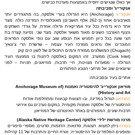
אך כאלו שנגישים יחסית באמצעות מערכת כבישים.
אנקורייג' וסביבתה
אנקורייג'
(Anchorage) היא הגדולה בערי אלסקה, בה מתגוררים יותר
מארבעים אחוז (כ-262 אלף תושבים) מאוכלוסיית המדינה כולה. מצד
אחד היא נדמית ככל עיר אמריקאית גדולה אחרת, על גורדי השחקים
והנוף האורבני השונים מאוד משאר אלסקה. מצד שני, נסיעה קצרה בת
חצי שעה בכל כיוון תפגיש את הנוסע שוב עם נופי אלסקה הפראים
המוכרים. אלו נראים ממרכז העיר עצמה – שרשרת הרי צ'וגאץ'
(Chugach) המושלגים ממזרח והמים התכולים של לשון הים קוק
(Cook Inlet) ממערב. זהו המקום באלסקה ליהנות בו ממנעמי העיר
הגדולה – מסעדות מצוינות, חיי תרבות, מוזיאונים, חנויות – לפני
שיוצאים שוב אל מרחבי הטבע הפתוחים.
אתרים בעיר ובסביבתה:
מוזיאון אנקורייג' להיסטוריה ואמנות (Anchorage Museum of
History and Art)
המוזיאון
הגדול במדינה, ובו תצוגות קבועות ומתחלפות אודות
ההיסטוריה של אלסקה ואמנות מקומית. במקום נערכים גם אירועי
תרבות שונים, המפורטים באתר האינטרנט של המוזיאון.
מרכז מורשת ילידי אלסקה (Alaska Native Heritage Center)
במרכז
ניתן למצוא תצוגות, סדנאות, הדגמות, סרטים, מספרי סיפורים
ומופעים המלמדים על ההיסטוריה, אורח החיים והתרבות של 11 קהילות