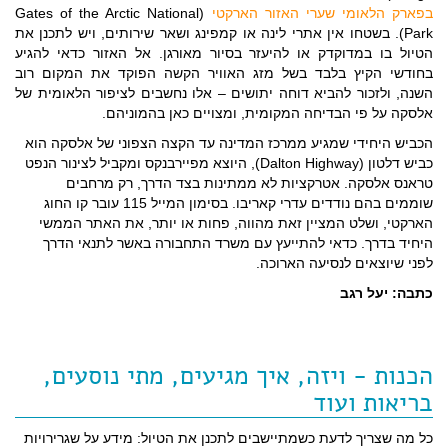
בפארק הלאומי שערי האזור הארקטי
(Gates of the Arctic National
Park). בשטחו אין אתרי לינה או קמפינג ושאר שירותים, ויש לתכנן את
הטיול בו במדוקדק או להיעזר בסיור מאורגן. אל האזור כדאי להגיע
בחודשי הקיץ בלבד בשל מזג האוויר הקשה הפוקד את המקום רוב
השנה, ולזכור להביא דוחה יתושים – אלו נחשבים לציפור הלאומית של
אלסקה על פי הבדיחה המקומית, ומצויים כאן בהמוניהם.
הכביש היחידי שמגיע ממרכז המדינה עד הקצה הצפוני של אלסקה הוא
כביש דלטון (Dalton Highway), היוצא מפיירבנקס ומקביל לצינור הנפט
טראנס אלסקה. אטרקציות לא ממתינות בצד הדרך, רק מרחבים
שוממים בהם נודדים עדרי קאריבו. בסימון המייל 115 עובר קו החוג
הארקטי, ושלט המציין זאת מהווה, פחות או יותר, את האתר הממשי
היחיד בדרך. כדאי להתייעץ עם משרד התחבורה באשר לתנאי הדרך
לפני שיוצאים לנסיעה הארוכה.
כתבה: יעל רגב
הכנות - ויזה, איך מגיעים, מתי נוסעים,
בריאות ועוד
כל מה שצריך לדעת כשמתיישבים לתכנן את הטיול: מידע על שגרירויות