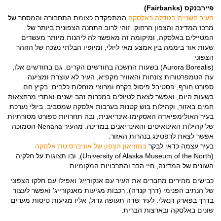
פיירבנקס (Fairbanks)
העיר השנייה בגודלה באלסקה
המתפקדת כצומת התחבורה והמסחר של
מרכז המדינה והצפון הרחוק. זוהי לרוב התחנה הצפונית ביותר של
המטיילים באלסקה, ומיקומה זה מאפשר לה ליהנות מיותר מעשרים
שעות אור ביממה בין אמצע מאי ליולי, ומיופיו הבלתי נשכח של הזוהר
הצפוני
(Aurora Borealis) בשעות החשכה בחודשים הקרים. גם בחודשים אלו,
עת הטמפרטורות צונחות והאוויר מקפיא, העיר לא עוצרת ומציעה
ספורט חורף, פסטיבל פיסול בקרח ומרוצי מזחלות כלבים. בקיץ חם
בשעות היום, ואפשר לצאת לטיולים במכרות זהב ישנים ואתרי מרחצאות
חמים באזור, וקהילות בוש קטנות בערבות אלסקה שמסביב. ביולי נערכת
בעיר האולימפיאדה האסקימו-אינדיאנית, ובה תחרויות ספורט מסורתיות
של קהילות האינואיטים והאינדיאנים במדינה. מהעיר Nenana הסמוכה
אפשר לצאת לרפטינג בנהרות האזור.
בעיר עצמה כדאי לבקר
במוזיאון הצפון של אוניברסיטת אלסקה
(University of Alaska Museum of the North), ובו תצוגות על חלקיה
השונים של המדינה, חיי הבר והתרבויות המקומיות.
כבישים מהירים מחברים את העיר עם אנקורייג' ואפילו עם חלקו הצפוני
של הנתיב הפנימי (דרך קנדה). רכבות מגיעות מאנקורייג' ואפשר לעצור
בדרך בפארק דנאלי. לעיר שדה תעופה גדול, אליו מגיעות טיסות מערים
שונים באלסקה ובארצות הברית.