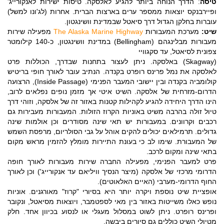
טיסה
: הדרך הנוחה ביותר להגיע לאלסקה. טיסות ישירות לאנקורייג'
ופיירבנקס יוצאות ממספר ערים בארצות הברית. אחרות (לג'ונו למשל)
עוברות בחלקן הגדול דרך סיאטל שבמדינת וושינגטון.
שיט:
מערכת המעבורות
The Alaska Marine Highway
מפעילה שירות
מעבורות מבלינגהם (Bellingham) במדינת וושינגטון, כ-140 קילומטר
צפונית לסיאטל, עד סקגוויי
(Skagway) באלסקה. ניתן לעצור בתחנות שבדרך, הכוללות פרט
לאלסקה את נמל פרינס רופרט בקנדה. הנתיב עובר לאורך חופי בריטיש
קולומביה בקנדה ובין יישובי המעבר הפנימי (Inside Passage), הרצועה
הדרום-מזרחית של אלסקה. השיט איטי אך מזמן נופים נפלאים לרוב,
הינו הדרך היחידה להגיע לקהילות קטנות באזור זה של אלסקה, וזוהי דרך
טיול זולה בהרבה משיט באוניות הקרוז הזולות. המעבורות מעבירות גם
רכבים וקרוונים. במעבורות יש תאי שינה מסודרים וכן אולמות שינה
גדולים. תרמילאים יכולים להקים אוהל על גבי הסולריום, מרפסת השמש
של המעבורת. שימו לב כי בעונת התיירות מומלץ להזמין מראש מקום
בתאי שינה ומקום לרכב.
פרט למעבר הפנימי, מפעילה החברה שירות מעבורות לאורך חופה
הדרומי מרכזי של אלסקה (מיצר הנסיך וויליאם עד אנקורייג') וכן לאורך
החוף הדרומי-מערבי (האיים האלאוטים).
אופציית שיט נוספת ויקרה יותר היא בסיורי "קרוז" מאורגנים. אוניות
נופש כאלו משייטות באזור בין מאי לספטמבר, ויוצאות מסיאטל, ונקובר
ופרינס רופרט. ניתן לשוט במסלול מעגלי או לנסוע בכיוון אחד. חלק
מטיולי השיט כוללים גם סיורים ביבשה.