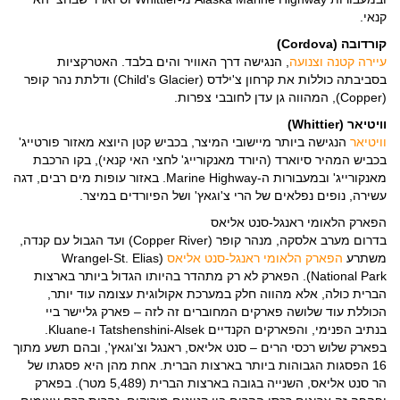
קנאי.
קורדובה (Cordova)
עיירה קטנה וצנועה
, הנגישה דרך האוויר והים בלבד. האטרקציות
בסביבתה כוללות את קרחון צ'ילדס (Child's Glacier) ודלתת נהר קופר
(Copper), המהווה גן עדן לחובבי צפרות.
וויטיאר (Whittier)
וויטיאר
הנגישה ביותר מיישובי המיצר, בכביש קטן היוצא מאזור פורטייג'
בכביש המהיר סיוארד (היורד מאנקורייג' לחצי האי קנאי), בקו הרכבת
מאנקורייג' ובמעבורות ה-Marine Highway. באזור עופות מים רבים, דגה
עשירה, נופים נפלאים של הרי צ'וגאץ' ושל הפיורדים במיצר.
הפארק הלאומי ראנגל-סנט אליאס
בדרום מערב אלסקה, מנהר קופר (Copper River) ועד הגבול עם קנדה,
משתרע
הפארק הלאומי ראנגל-סנט אליאס
(Wrangel-St. Elias
National Park). הפארק לא רק מתהדר בהיותו הגדול ביותר בארצות
הברית כולה, אלא מהווה חלק במערכת אקולוגית עצומה עוד יותר,
הכוללת עוד שלושה פארקים המחוברים זה לזה – פארק גליישר ביי
בנתיב הפנימי, והפארקים הקנדיים Tatshenshini-Alsek ו-Kluane.
בפארק שלוש רכסי הרים – סנט אליאס, ראנגל וצ'וגאץ', ובהם תשע מתוך
16 הפסגות הגבוהות ביותר בארצות הברית. אחת מהן היא פסגתו של
הר סנט אליאס, השנייה בגובה בארצות הברית (5,489 מטר). בפארק