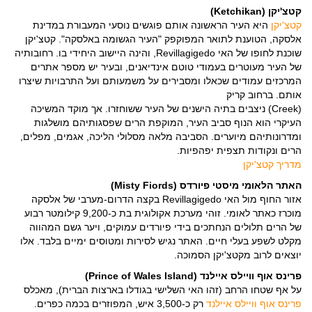
קטצ'יקן (Ketchikan)
קטצ'יקן
היא העיר הראשונה אותם פוגשים נוסעי המעבורת במדינת
אלסקה, הטוענת לתואר המפוקפק "העיר הגשומה באלסקה". קטצ'יקן
שוכנת לחופו של האי Revillagigedo, והינה היישוב היחידי בו. רחובותיה
של העיר מעוטרים בעמודי טוטם אינדיאנים, ובעיר יש מספר אתרים
המרכזים עמודים שכאלו ומסבירים על משמעותם ועל התרבויות שיצרו
אותם. ברחוב קריק
(Creek) ניצבים בתיה הישנים של העיר ששוחזרו. אך מוקד המשיכה
העיקרי הוא הנוף סביב העיר, המוקפת הרים שפסגותיהם מושלגות
ומדרונותיהם מיוערים. הסביבה מלאה מסלולי הליכה, אגמים, מפלים,
הרים ונקודות תצפית יפהפיות.
מדריך קטצ'יקן
האתר הלאומי מיסטי פיורדס (Misty Fiords)
אזור החוף מול האי Revillagigedo בקצה הדרום-מערבי של אלסקה
מוכרז כאתר לאומי. זוהי מערכת אקולוגית בת כ-9,200 קילומטר רבוע
של הרים תלולים הנחתכים בידי פיורדים עמוקים, ויער גשם המהווה
מקלט לשפע בעלי חיים. האתר נגיש לסירות ומטוסים ימיים בלבד. אלו
יוצאים לרוב מקטצ'יקן הסמוכה.
פרינס אוף וויילס איילנד (Prince of Wales Island)
על אף שטחו הרחב (זהו האי השלישי בגודלו בארצות הברית), מאכלס
פרינס אוף וויילס איילנד
רק כ-3,500 איש, המפוזרים בכמה כפרים.