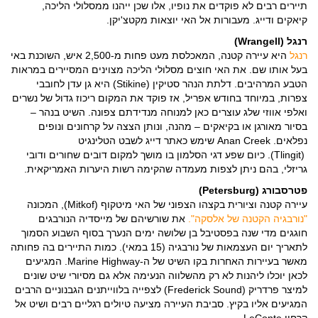
תיירים רבים לא פוקדים את נופיו, אלו שכן ייהנו ממסלולי הליכה,
קיאקים ודייג. מעבורות אל האי יוצאות מקטצ'יקן.
רנגל (Wrangell)
רנגל
היא עיירה קטנה, המאכלסת מעט פחות מ-2,500 איש, השוכנת באי
בעל אותו שם. את האי חוצים מסלולי הליכה מצוינים המסיירים במראות
הטבע המרהיבים. דלתת הנהר סטיקין (Stikine) היא גן עדן לחובבי
צפרות, במיוחד בחודש אפריל, אז פוקד את המקום ריכוז גדול של נשרים
ואלפי אווזי שלג עוצרים כאן למנוחה מנדידתם צפונה. השיט בנהר –
בסיור מאורגן או בקיאקים – מהנה, ונותן הצצה על קרחונים ונופים
נפלאים. Anan Creek שימש כאתר דייג לשבט הטלינגיט
(Tlingit). כיום שפע דגי הסלמון בו מושך למקום דובים שחורים ודובי
גריזלי, בהם ניתן לצפות מעמדה שהקימה רשות היערות האמריקאית.
פטרסבורג (Petersburg)
עיירה קטנה וציורית בקצהו הצפוני של האי מיטקוף (Mitkof), המכונה
"נורבגיה הקטנה של אלסקה".
את שורשיהם של מייסדיה הנורבגים
חוגגים מדי שנה בפסטיבל בן שלושה ימים הנערך בסוף השבוע הסמוך
לתאריך יום העצמאות של נורבגיה (15 במאי). כמות התיירים בה פחותה
מאשר בעיירות האחרות בקו השיט של ה-Marine Highway. המגיעים
לכאן יוכלו ליהנות לא רק מהשלווה הנעימה אלא גם מסיורי שיט שונים
למיצר פרדריק (Frederick Sound) לצפייה בלווייתנים הגבנוניים הרבים
המגיעים אליו בקיץ. סביבת העיירה מציעה טיולים רגליים רבים ושיט אל