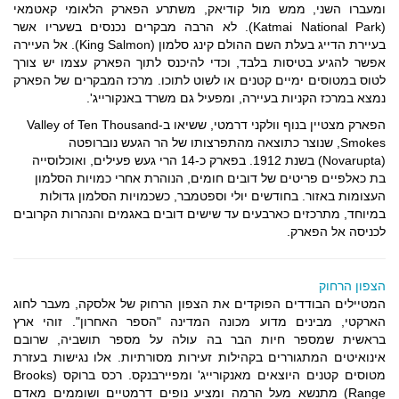
ומעברו השני, ממש מול קודיאק, משתרע הפארק הלאומי קאטמאי
(Katmai National Park). לא הרבה מבקרים נכנסים בשעריו אשר
בעיירת הדייג בעלת השם ההולם קינג סלמון (King Salmon). אל העיירה
אפשר להגיע בטיסות בלבד, וכדי להיכנס לתוך הפארק עצמו יש צורך
לטוס במטוסים ימיים קטנים או לשוט לתוכו. מרכז המבקרים של הפארק
נמצא במרכז הקניות בעיירה, ומפעיל גם משרד באנקורייג'.
הפארק מצטיין בנוף וולקני דרמטי, ששיאו ב-Valley of Ten Thousand
Smokes, שנוצר כתוצאה מהתפרצותו של הר הגעש נוברופטה
(Novarupta) בשנת 1912. בפארק כ-14 הרי געש פעילים, ואוכלוסייה
בת כאלפיים פריטים של דובים חומים, הנוהרת אחרי כמויות הסלמון
העצומות באזור. בחודשים יולי וספטמבר, כשכמויות הסלמון גדולות
במיוחד, מתרכזים כארבעים עד שישים דובים באגמים והנהרות הקרובים
לכניסה אל הפארק.
הצפון הרחוק
המטיילים הבודדים הפוקדים את הצפון הרחוק של אלסקה, מעבר לחוג
הארקטי, מבינים מדוע מכונה המדינה "הספר האחרון". זוהי ארץ
בראשית שמספר חיות הבר בה עולה על מספר תושביה, שרובם
אינואיטים המתגוררים בקהילות זעירות מסורתיות. אלו נגישות בעזרת
מטוסים קטנים היוצאים מאנקורייג' ומפיירבנקס. רכס ברוקס (Brooks
Range) מתנשא מעל הרמה ומציע נופים דרמטיים ושוממים מאדם