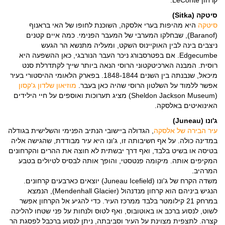
קרחון LeConte.
סיטקה (Sitka)
סיטקה
היא מהיפות בערי אלסקה, השוכנת לחופו של האי בראנוף
(Baranof), שבחלקו המערבי של המעבר הפנימי. כמה איים קטנים
ניצבים בינה לבין האוקיינוס השקט, ומעליה מתנשא הר הגעש
Edgecumbe. אם בפטרסבורג ניכר העבר הנורבגי, כאן ההשפעה היא
רוסית. המבנה הארכיטקטוני הרוסי הנאה ביותר שייך לקתדרלת סנט
מיכאל, שנבנתה בין השנים 1848-1844. בפארק הלאומי ההיסטורי בעיר
אפשר ללמוד על השלטון הרוסי שהיה כאן בעבר.
מוזיאון שלדון ג'קסון
(Sheldon Jackson Museum) מציג תערוכות ואוספים על חיי הילידים
האינואיטים באלסקה.
ג'ונו (Juneau)
עיר הבירה של אלסקה
, הגדולה ביישובי הנתיב הפנימי והשלישית בגודלה
במדינה כולה. על אף חשיבותה זו, ג'ונו היא עיר מבודדת, שהגישה אליה
בטיסה או בשיט בלבד, ואף דרך יבשתית לא חוצה את ההרים והקרחונים
המקיפים אותה. מיקומה פנטסטי, והופך אותה לבסיס לטיולים בטבע
המרהיב.
משדה הקרח של ג'ונו (Juneau Icefield) יוצאים כארבעים קרחונים.
הנגיש ביניהם הוא קרחון מנדנהול (Mendenhall Glacier), הנמצא
במרחק 21 קילומטר בלבד ממרכז העיר. כדי להגיע אל הקרחון אפשר
לשוט, לנסוע ברכב או באוטובוס, ואף לטוס ולנחות על פני שטחו להליכה
קצרה. לתצפית מצוינת על העיר וסביבתה, ניתן לנסוע ברכבל לפסגת הר