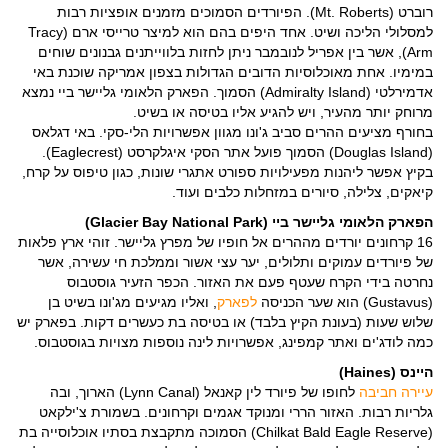
רוברט (Mt. Roberts). הפיורדים הסמוכים מזמנים אופציות רבות
למסלולי הליכה ושיט. אחד היפים בהם הוא למיצר טרייסי ארם (Tracy
Arm), אשר בין אפריל לנובמבר ניתן לחזות בלווייתנים גבנונים שוחים
במימיו. אחת מאוכלוסיות הדובים הגדולות בצפון אמריקה שוכנת באי
אדמירלטי (Admiralty Island) הסמוך. הפארק הלאומי גליישר ביי נמצא
מרוחק יותר מהעיר, ויש להגיע אליו בטיסה או בשיט.
בחורף מציעים ההרים סביב ג'ונו מגוון אפשרויות הלי-סקי. באי דגלאס
(Douglas Island) הסמוך פועל אתר הסקי איגלקרסט (Eaglecrest).
בקיץ אפשר ליהנות מפעילויות ספורט אתגרי שונות, כגון טיפוס על קרח,
קיאקים, צלילה, סיורים במזחלות כלבים ועוד.
הפארק הלאומי גליישר ביי (Glacier Bay National Park)
16 קרחונים יורדים מההרים אל חופיו של מפרץ גליישר. זוהי ארץ פלאות
של פיורדים עמוקים ותלולים, יער עצי אשור וממלכת חי עשירה, אשר
נחרטה בידי הקרח שעטף פעם את האזור. הכפר הזעיר גוסטבוס
(Gustavus) הוא שער הכניסה
לפארק
, ואליו מגיעים מג'ונו בשיט בן
שלוש שעות (בעונת הקיץ בלבד) או בטיסה בת כעשרים דקות. בפארק יש
כמה לודג'ים ואתר קמפינג, אפשרויות לינה נוספות מצויות בגוסטבוס.
היינס (Haines)
עיירה חביבה
לחופו של פיורד לין קאנאל (Lynn Canal) הארוך, ובה
גלריות רבות. האזור הררי ומנוקד אגמים וקרחונים. בשמורת צ'ילקאט
(Chilkat Bald Eagle Reserve) הסמוכה מתקבצת בסתיו אוכלוסייה בת