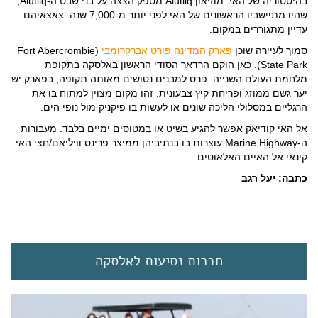
בהיסטוריה של האי. מוזיאון Alutiiq מספק הצצה על בני שבט ה-Alutiiq,
שהיו מתיישביו הראשונים של האי לפני יותר מ-7,000 שנה. צאצאיהם
עדיין מתגוררים במקום.
סמוך לעיירה שוכן
פארק המדינה פורט אברקרומבי
(Fort Abercrombie
State Park). כאן הוקם הרדאר הסודי הראשון באלסקה בתקופת
מלחמת העולם השנייה. פרט למבנים נטושים מאותה תקופה, בפארק יש
יער גשם ממוזג ופריחת קיץ צבעונית. זהו מקום מצוין למתוח בו את
הרגליים במסלולי הליכה שונים או לעשות בו פיקניק מול נופי הים.
אל האי קודיאק אפשר להגיע בשיט או במטוסים ימיים בלבד. מעבורות
ה-Marine Highway עוצרות בו בנתיביהן ממיצר פרינס וויליאם/חצי האי
קינאי אל האיים האלאוטים.
כתבה: יעל רגב
חברות נסיעות לאלסקה