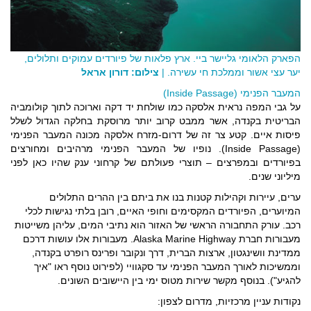
הפארק הלאומי גליישר ביי. ארץ פלאות של פיורדים עמוקים ותלולים,
יער עצי אשור וממלכת חי עשירה. |
צילום: דורון אראל
המעבר הפנימי (Inside Passage)
על גבי המפה נראית אלסקה כמו שולחת יד דקה וארוכה לתוך קולומביה
הבריטית בקנדה, אשר ממבט קרוב יותר מרוסקת בחלקה הגדול לשלל
פיסות איים. קטע צר זה של דרום-מזרח אלסקה מכונה המעבר הפנימי
(Inside Passage). נופיו של המעבר הפנימי מרהיבים ומחורצים
בפיורדים ובמפרצים – תוצרי פעולתם של קרחוני ענק שהיו כאן לפני
מיליוני שנים.
ערים, עיירות וקהילות קטנות בנו את ביתם בין ההרים התלולים
המיוערים, הפיורדים המקסימים וחופי האיים, רובן בלתי נגישות לכלי
רכב. עורק התחבורה הראשי של האזור הוא נתיבי המים, עליהן משייטות
מעבורות חברת Alaska Marine Highway. מעבורות אלו עושות דרכם
ממדינת וושינגטון, ארצות הברית, דרך ונקובר ופרינס רופרט בקנדה,
וממשיכות לאורך המעבר הפנימי עד סקגוויי (לפירוט נוסף ראו "איך
להגיע"). בנוסף מקשר שירות מטוס ימי בין היישובים השונים.
נקודות עניין מרכזיות, מדרום לצפון: