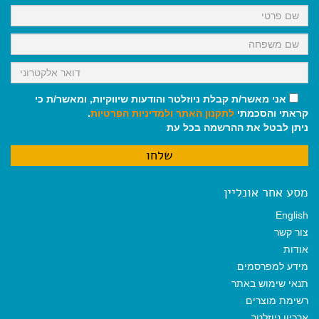
k
p
m
אני מאשר/ת קבלת ניוזלטר והודעות שיווקיות, ומאשר/ת כי
קראתי והסכמתי
לתקנון האתר
ולמדיניות הפרטיות
.
ניתן לבטל את ההרשמה בכל עת
מסע אחר אונליין
English
צור קשר
אודות
מידע למפרסמים
תנאי שימוש באתר
רשימת מוצרים
ארכיון ניוזלטר